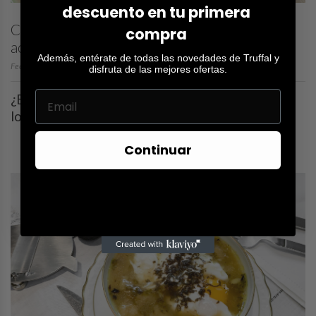
descuento en tu primera
Crema parmentier de setas Shiitake con
compra
aceite...
Además, entérate de todas las novedades de Truffal y
Fecha dic 16, 2020
disfruta de las mejores ofertas.
¿Buscas una receta con trufa negra? ¿Te gustan
los platos de cuchara?...
Continuar