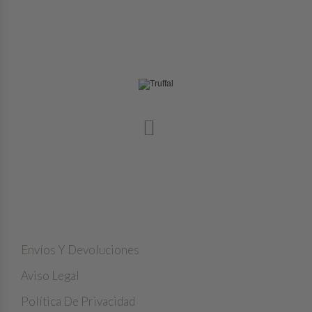
LA TRUFA NEGRA, UNA JOYA IMPRESCINDIBLE DE
NUESTRAS COCINAS
NUESTRA EMPRESA
Envíos Y Devoluciones
Aviso Legal
Política De Privacidad