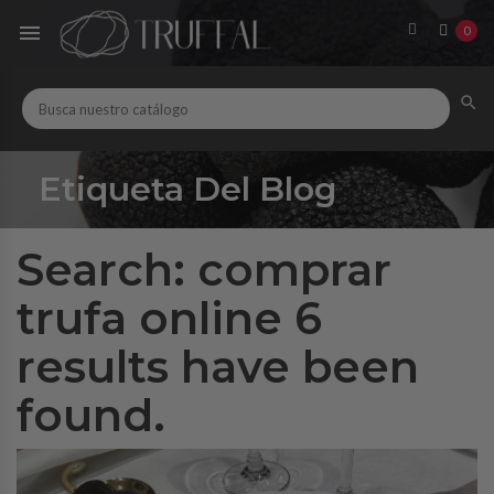

0

Etiqueta Del Blog
Search:
comprar
trufa online
6
results have been
found.