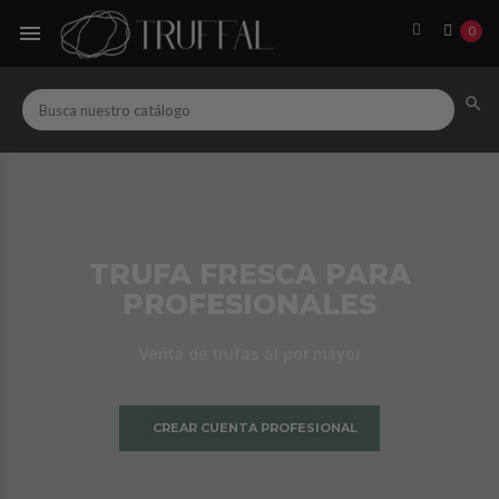

0

TRUFA FRESCA PARA
PROFESIONALES
Venta de trufas al por mayor
CREAR CUENTA PROFESIONAL