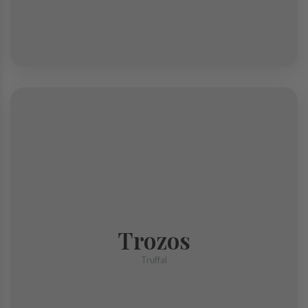
Trozos
Trozos
Trufa que se han partido al extraerlas de la tierra pero que sigue
manteniendo la misma frescura.
Truffal
COMPRAR TRUFA