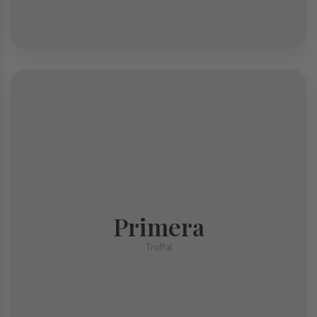
Primera
Primera
Trufa de forma irregular y con alguna imperfección en la corteza, pero
mantiene la misma calidad.
Truffal
COMPRAR TRUFA