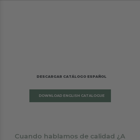
Trufa negra para
profesionales
Déjanos llegar a tu mesa.
DESCARGAR CATÁLOGO ESPAÑOL
DOWNLOAD ENGLISH
CATALOGUE
Cuando hablamos de calidad ¿A