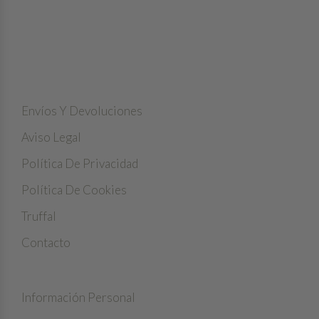
LA TRUFA NEGRA, UNA JOYA IMPRESCINDIBLE DE
NUESTRAS COCINAS
NUESTRA EMPRESA
Envíos Y Devoluciones
Aviso Legal
Política De Privacidad
Política De Cookies
Truffal
Contacto
MI CUENTA
Información Personal