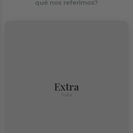
qué nos referimos?
Extra
Extra
Trufa de máxima frescura, perfectamente redondeada sin apenas
imperfecciones en su corteza.
Truffal
COMPRAR TRUFA