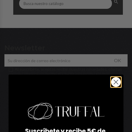

Newsletter
OK
Al suscribirte, aceptas recibir nuestras novedades, ofertas
y promociones personalizadas en tu correo electrónico.
Puedes darte de baja en cualquier momento. Más información
en nuestra
Política de privacidad
.
Suscríbete y recibe 5€ de