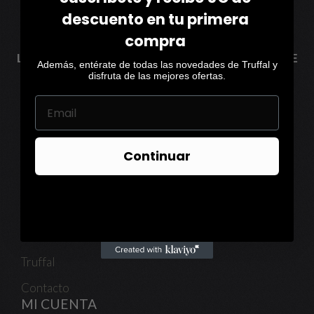
descuento en tu primera
compra
LA TRUFA NEGRA, UNA JOYA IMPRESCINDIBLE DE
Además, entérate de todas las novedades de Truffal y
NUESTRAS COCINAS
disfruta de las mejores ofertas.
NUESTRA EMPRESA
Continuar
Envíos Y Devoluciones
Aviso Legal
Política De Privacidad
Política De Cookies
Truffal
Contacto
MI CUENTA