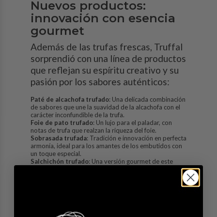
Nuevos productos:
innovación con esencia
gourmet
Además de las trufas frescas, Truffal
sorprendió con una línea de productos
que reflejan su espíritu creativo y su
pasión por los sabores auténticos:
Paté de alcachofa trufado
: Una delicada combinación
de sabores que une la suavidad de la alcachofa con el
carácter inconfundible de la trufa.
Foie de pato trufado
: Un lujo para el paladar, con
notas de trufa que realzan la riqueza del foie.
Sobrasada trufada
: Tradición e innovación en perfecta
armonía, ideal para los amantes de los embutidos con
un toque especial.
Salchichón trufado
: Una versión gourmet de este
clásico, que combina texturas y sabores intensos.
Otros productos gourmet
: Desde aceites
aromatizados hasta sales trufadas, la propuesta de
Truffal no dejó indiferente a nadie.
Experiencias sensoriales