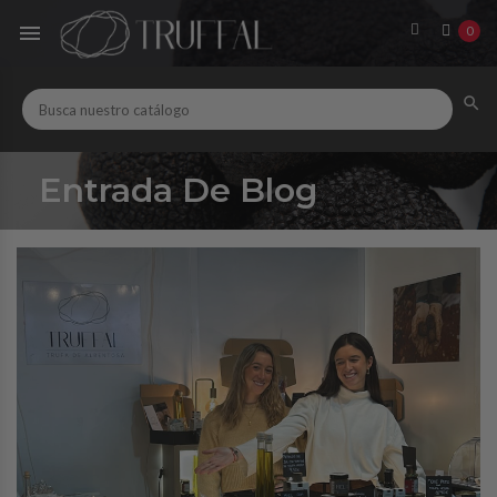

0

Entrada De Blog