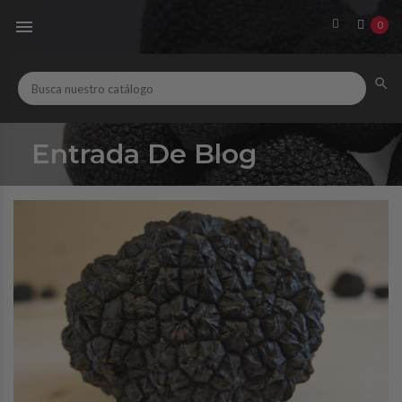

0

Entrada De Blog