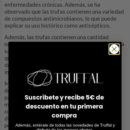
enfermedades crónicas. Además, se ha
observado que las trufas contienen una variedad
de compuestos antimicrobianos, lo que puede
explicar su uso histórico como antisépticos.
Además, las trufas contienen una cantidad
notable de fibra dietética, que es esencial para la
salud digestiva. Algunos estudios han sugerido
que las trufas pueden ayudar a mejorar la salud
del intestino y a promover un microbiota
intestinal saludable.
Mientras que la ciencia moderna sigue
desentrañando los misterios de las trufas,
Suscríbete y recibe 5€ de
parece claro que estos hongos gourmet tienen
mucho que ofrecer, tanto en términos de sabor
descuento en tu primera
como de salud. Así que la próxima vez que
compra
disfrutes de una trufa, podrás apreciarla no solo
por su sabor único, sino también por sus
Además, entérate de todas las novedades de Truffal y
disfruta de las mejores ofertas.