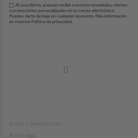
Al suscribirte, aceptas recibir nuestras novedades, ofertas
y promociones personalizadas en tu correo electrónico.
Puedes darte de baja en cualquier momento. Más información
en nuestra
Política de privacidad
.
LA TRUFA NEGRA, UNA JOYA IMPRESCINDIBLE DE
NUESTRAS COCINAS
NUESTRA EMPRESA
Envíos Y Devoluciones
Aviso Legal