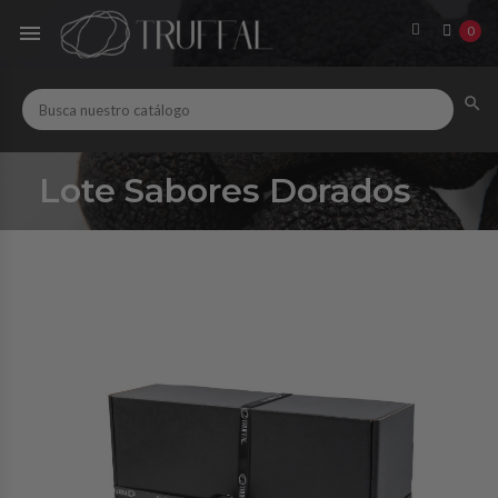

0

Lote Sabores Dorados