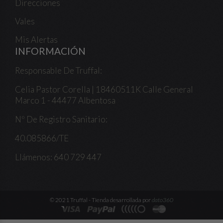
Direcciones
Vales
Mis Alertas
INFORMACIÓN
Responsable De Truffal:
Celia Pastor Corella | 18460511K Calle General
Marco 1 - 44477 Albentosa
Nº De Registro Sanitario:
40.085866/TE
Llámenos: 640 729 447
© 2021 Truffal - Tienda desarrollada por
dato360